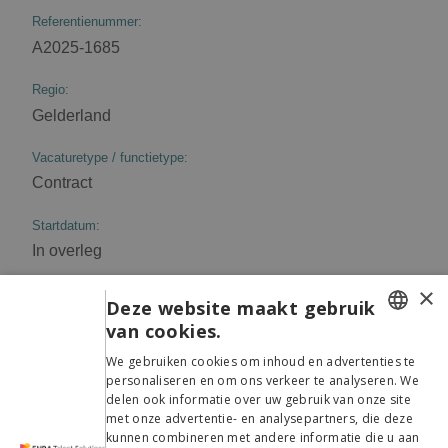
Referentienummer:
A2025-1685
Regio:
Gelderland
Vacaturetype / functietype:
Contract
Startdatum:
In overleg
×
Locatie:
Deze website maakt gebruik
Apeldoorn
van cookies.
ENGLISH
We gebruiken cookies om inhoud en advertenties te
Contactpersonen:
personaliseren en om ons verkeer te analyseren. We
Jeroen Oosterhuis
LATVIAN
delen ook informatie over uw gebruik van onze site
mobiel: 0628276149
met onze advertentie- en analysepartners, die deze
DANISH
kunnen combineren met andere informatie die u aan