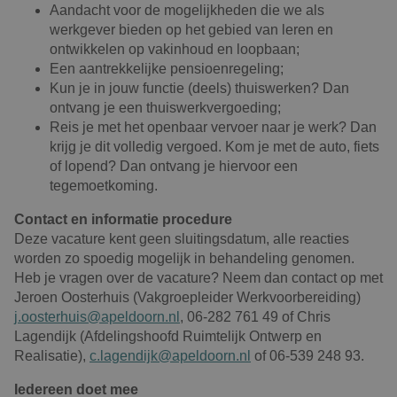
Aandacht voor de mogelijkheden die we als
werkgever bieden op het gebied van leren en
ontwikkelen op vakinhoud en loopbaan;
Een aantrekkelijke pensioenregeling;
Kun je in jouw functie (deels) thuiswerken? Dan
ontvang je een thuiswerkvergoeding;
Reis je met het openbaar vervoer naar je werk? Dan
krijg je dit volledig vergoed. Kom je met de auto, fiets
of lopend? Dan ontvang je hiervoor een
tegemoetkoming.
Contact en informatie procedure
Deze vacature kent geen sluitingsdatum, alle reacties
worden zo spoedig mogelijk in behandeling genomen.
Heb je vragen over de vacature? Neem dan contact op met
Jeroen Oosterhuis (Vakgroepleider Werkvoorbereiding)
j.oosterhuis@apeldoorn.nl
, 06-282 761 49 of Chris
Lagendijk (Afdelingshoofd Ruimtelijk Ontwerp en
Realisatie),
c.lagendijk@apeldoorn.nl
of 0
6-539 248 93.
Iedereen doet mee